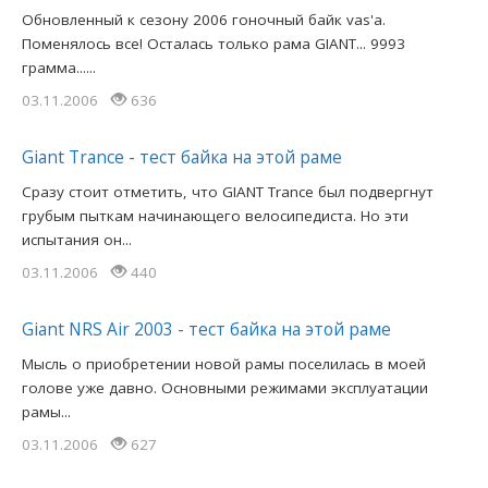
Обновленный к сезону 2006 гоночный байк vas'a.
Поменялось все! Осталась только рама GIANT... 9993
грамма......
03.11.2006
636
Giant Trance - тест байка на этой раме
Сразу стоит отметить, что GIANT Trance был подвергнут
грубым пыткам начинающего велосипедиста. Но эти
испытания он...
03.11.2006
440
Giant NRS Air 2003 - тест байка на этой раме
Мысль о приобретении новой рамы поселилась в моей
голове уже давно. Основными режимами эксплуатации
рамы...
03.11.2006
627