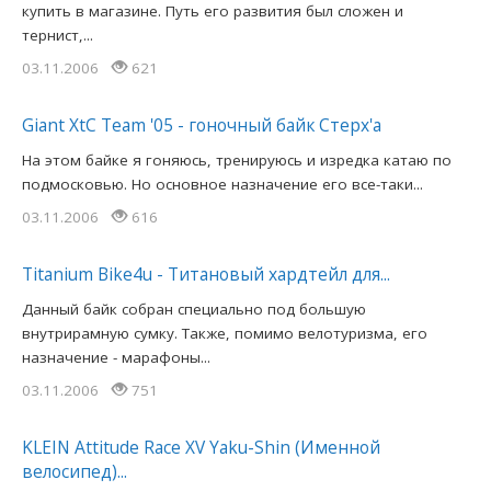
купить в магазине. Путь его развития был сложен и
тернист,...
03.11.2006
621
Giant XtC Team '05 - гоночный байк Стерх'a
На этом байке я гоняюсь, тренируюсь и изредка катаю по
подмосковью. Но основное назначение его все-таки...
03.11.2006
616
Titanium Bike4u - Титановый хардтейл для...
Данный байк собран специально под большую
внутрирамную сумку. Также, помимо велотуризма, его
назначение - марафоны...
03.11.2006
751
KLEIN Attitude Race XV Yaku-Shin (Именной
велосипед)...