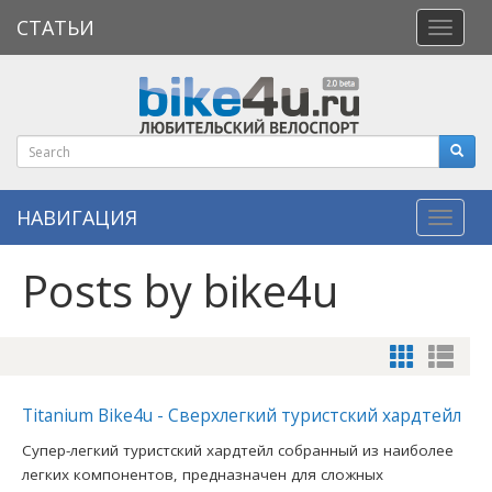
СТАТЬИ
Откры
меню
НАВИГАЦИЯ
Навиг
Posts by bike4u
Titanium Bike4u - Сверхлегкий туристский хардтейл
Супер-легкий туристский хардтейл собранный из наиболее
легких компонентов, предназначен для сложных