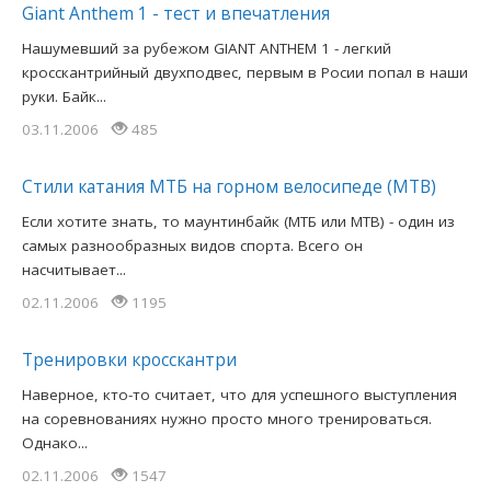
Giant Anthem 1 - тест и впечатления
Нашумевший за рубежом GIANT ANTHEM 1 - легкий
кросскантрийный двухподвес, первым в Росии попал в наши
руки. Байк...
03.11.2006
485
Стили катания МТБ на горном велосипеде (MTB)
Если хотите знать, то маунтинбайк (МТБ или MTB) - один из
самых разнообразных видов спорта. Всего он
насчитывает...
02.11.2006
1195
Тренировки кросскантри
Наверное, кто-то считает, что для успешного выступления
на соревнованиях нужно просто много тренироваться.
Однако...
02.11.2006
1547