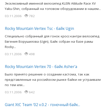
Эксклюзивный именной велосипед KLEIN Attitude Race XV
Yaku-Shin, собранный на топовом оборудовании в нашем...
03.11.2006
782
Rocky Mountain Vertex Tsc - байк Ugin
Специально собранный для гонок кросс-кантри велосипед
Евгения Ворушилова (Ugin), Байк собран на базе рамы
Rocky...
03.11.2006
498
Rocky Mountain Vertex 70 - байк Asher'а
Было принято решение о создании кастома, так как
представленные на российском рынке байки не устраивали
по тем или...
03.11.2006
642
Giant XtC Team '02 v.0.2 - гоночный байк...