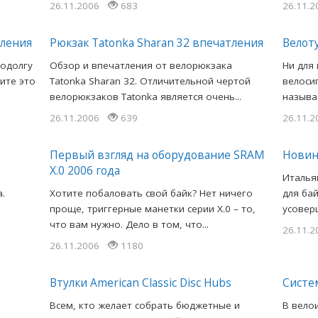
26.11.2006
683
26.11.
тления
Рюкзак Tatonka Sharan 32 впечатления
Велоту
подолгу
Обзор и впечатления от велорюкзака
Ни для
ите это
Tatonka Sharan 32. Отличительной чертой
велоси
велорюкзаков Tatonka является очень...
называ
26.11.2006
639
26.11.
Первый взгляд на оборудование SRAM
Новин
X.0 2006 года
Италья
.
Хотите побаловать свой байк? Нет ничего
для ба
проще, триггерные манетки серии X.0 – то,
усовер
что вам нужно. Дело в том, что...
26.11.
26.11.2006
1180
Втулки American Classic Disc Hubs
Систем
Всем, кто желает собрать бюджетные и
В вело