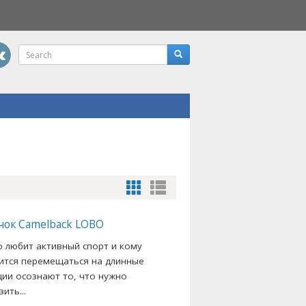
чок Camelback LOBO
то любит активный спорт и кому
ится перемещаться на длинные
ции осознают то, что нужно
ить...