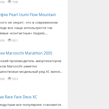
2006
708
фли Pearl Izumi Flow Mountain
 кого не секрет, что в современном
педе все чаще используются так
емые «контактные» педали,...
2006
601
ки Marzocchi Marathon 2005
нский производитель амортизаторов
йков Marzocchi заметно
шенствовал модельный ряд ХС вилок...
2006
953
а Race Face Deus XC
индустрии все популярнее становится