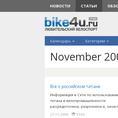
НОВОСТИ
СТАТЬИ
ОБЗ
Календарь
Категории
November 200
Все о российском титане
Информация в Сети по использован
титана в велопромышленности
рассредоточена, разрознена и, зачасту
27.11.2006
3165