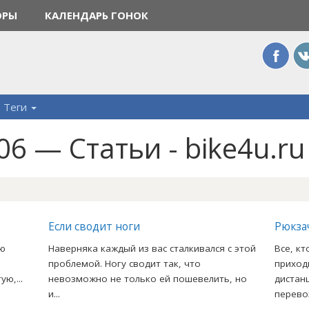
ОРЫ
КАЛЕНДАРЬ ГОНОК
Теги
6 — Статьи - bike4u.ru
Если сводит ноги
Рюкза
ию
Наверняка каждый из вас сталкивался с этой
Все, к
проблемой. Ногу сводит так, что
приход
ю,...
невозможно не только ей пошевелить, но
дистан
и...
перевоз