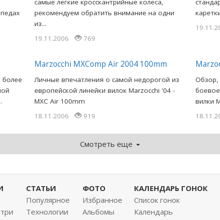
самые легкие кросскантрийные колеса,
станда
ипедах
рекомендуем обратить внимание на одни
каретк
из...
19.11.
19.11.2006
769
Marzocchi MXComp Air 2004 100mm
Marzo
м более
Личные впечатления о самой недорогой из
Обзор,
ной
европейской линейки вилок Marzocchi '04 -
боевое
.
MXC Air 100mm
вилки M
18.11.2006
919
18.11.
Смотреть еще
И
СТАТЬИ
ФОТО
КАЛЕНДАРЬ ГОНОК
Популярное
Избранное
Список гонок
нтри
Технологии
Альбомы
Календарь