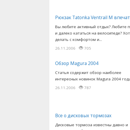
Рюкзак Tatonka Ventrail M впеча
Вы любите активный отдых? Любите 
и далеко кататься на велосипеде? Хот
делать с комфортом и...
26.11.2006
705
Обзор Magura 2004
Статья содержит обзор наиболее
интересных новинок Magura 2004 года
26.11.2006
787
Все о дисковых тормозах
Дисковые тормоза известны давно и