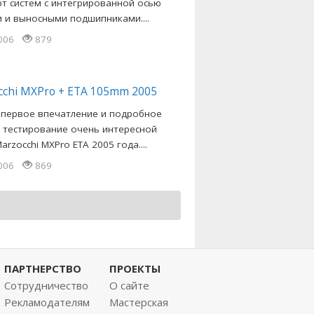
рт систем с интегрированной осью
и и выносными подшипниками....
2006
879
cchi MXPro + ETA 105mm 2005
 первое впечатление и подробное
 тестирование очень интересной
arzocchi MXPro ETA 2005 года....
2006
869
ПАРТНЕРСТВО
ПРОЕКТЫ
Сотрудничество
О сайте
Рекламодателям
Мастерская