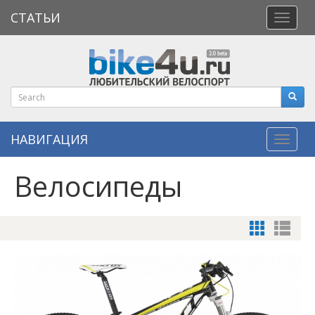
СТАТЬИ
Откры
меню
НАВИГАЦИЯ
Навиг
Велосипеды