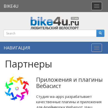
BIKE4U
Откры
меню
НАВИГАЦИЯ
Навиг
Партнеры
Приложения и плагины
Вебасист
Студия wa-apps разрабатывает
качественные плагины и приложения
для фреймворка Webasyst. Наш