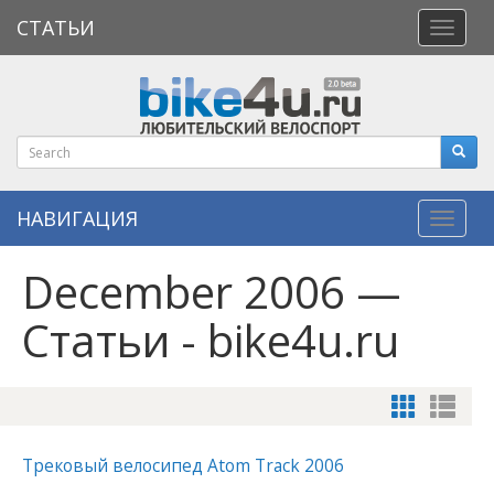
СТАТЬИ
Откры
меню
НАВИГАЦИЯ
Навиг
December 2006 —
Статьи - bike4u.ru
Трековый велосипед Atom Track 2006