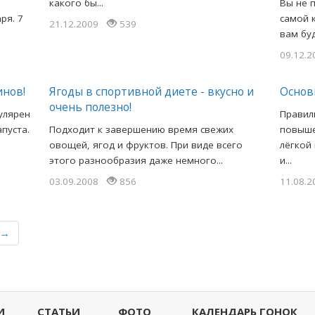
какого бы...
Вы не 
ря. 7
самой 
21.12.2009
539
вам буд
09.12.
инов!
Ягоды в спортивной диете - вкусно и
Основ
очень полезно!
улярен
Правил
апуста.
Подходит к завершению время свежих
повыше
овощей, ягод и фруктов. При виде всего
лёгкой
этого разнообразия даже немного...
и...
03.09.2008
856
11.08.
→
И
СТАТЬИ
ФОТО
КАЛЕНДАРЬ ГОНОК