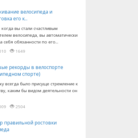
живание велосипеда и
овка его к...
, когда вы стали счастливым
телем велосипеда, вы автоматически
а себя обязанности по его...
2010
1649
ые рекорды в велоспорте
сипедном спорте)
ку всегда было присуще стремление к
тву, каким бы видом деятельности он
2009
2504
р правильной ростовки
иеда