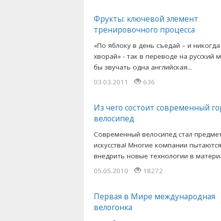
Фрукты: ключевой элемент
тренировочного процесса
«По яблоку в день съедай – и никогда
хворай» - так в переводе на русский 
бы звучать одна английская...
03.03.2011
636
Из чего состоит современный г
велосипед
Современный велосипед стал предме
искусства! Многие компании пытаютс
внедрить новые технологии в материа
05.05.2010
18272
Первая в Мире международная
велогонка