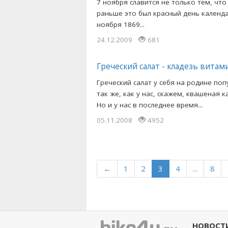
7 ноября славится не только тем, что
раньше это был красный день календа
ноября 1869...
24.12.2009
681
Греческий салат - кладезь витам
Греческий салат у себя на родине поп
так же, как у нас, скажем, квашеная к
Но и у нас в последнее время...
05.11.2008
4952
←
1
2
3
4
...
8
НОВОСТ