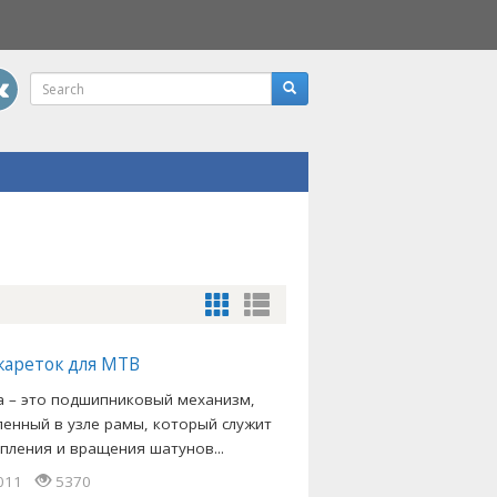
кареток для MTB
а – это подшипниковый механизм,
ленный в узле рамы, который служит
епления и вращения шатунов...
2011
5370