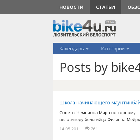
НОВОСТИ
СТАТЬИ
ОБЗ
Календарь
Категории
Posts by bike
Школа начинающего маунтинба
Советы Чемпиона Мира по горному
велосипеду бельгийца Филиппа Мейрха
14.05.2011
761