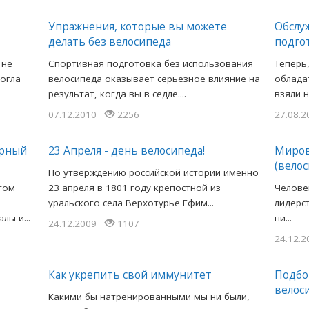
Упражнения, которые вы можете
Обслу
делать без велосипеда
подгот
 не
Спортивная подготовка без использования
Теперь
могла
велосипеда оказывает серьезное влияние на
облада
результат, когда вы в седле....
взяли н
07.12.2010
2256
27.08.
орный
23 Апреля - день велосипеда!
Миров
(вело
По утверждению российской истории именно
том
23 апреля в 1801 году крепостной из
Челове
я
уральского села Верхотурье Ефим...
лидерс
лы и...
ни...
24.12.2009
1107
24.12.
Как укрепить свой иммунитет
Подбо
велос
Какими бы натренированными мы ни были,