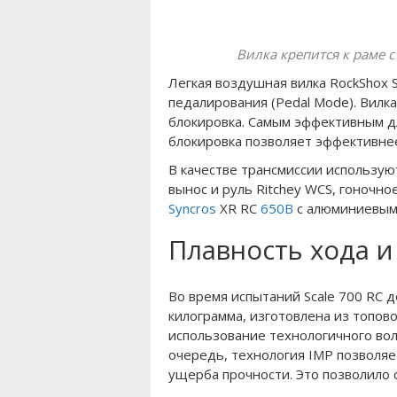
Вилка крепится к раме 
Легкая воздушная вилка RockShox
педалирования (Pedal Mode). Вилк
блокировка. Самым эффективным д
блокировка позволяет эффективнее 
В качестве трансмиссии использу
вынос и руль Ritchey WCS, гоночн
Syncros
XR RC
650B
с алюминиевым
Плавность хода и
Во время испытаний Scale 700 RC 
килограмма, изготовлена из топов
использование технологичного вол
очередь, технология IMP позволяет
ущерба прочности. Это позволило 