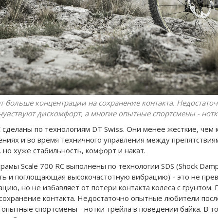
ет больше концентрации на сохранение контакта. Недостат
почувствуют дискомфорт, а многие опытные спортсмены - нот
 сделаны по технологиям DT Swiss. Они менее жесткие, чем 
ниях и во время техничного управления между препятствиям
 но хуже стабильность, комфорт и накат.
 рамы Scale 700 RC выполнены по технологии SDS (Shock Damp
ь и поглощающая высокочастотную вибрацию) - это не прев
цию, но не избавляет от потери контакта колеса с грунтом.
охранение контакта. Недостаточно опытные любители после 
 опытные спортсмены - нотки трейла в поведении байка. В т