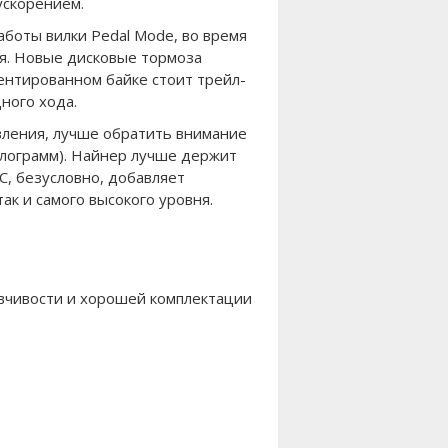
ускорением.
боты вилки Pedal Mode, во время
уя. Новые дисковые тормоза
иентированном байке стоит трейл-
ного хода.
вления, лучше обратить внимание
килограмм). Найнер лучше держит
C, безусловно, добавляет
ак и самого высокого уровня.
ывчивости и хорошей комплектации