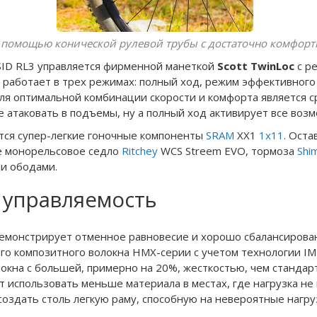
с помощью конической рулевой трубы с достаточно комфор
 SID RL3 управляется фирменной манеткой
Scott TwinLoc
с р
а работает в трех режимах: полный ход, режим эффективного
ля оптимальной комбинации скорости и комфорта является с
атаковать в подъемы, ну а полный ход активирует все возмо
ются супер-легкие гоночные компоненты
SRAM
XX1
1x11
. Ост
ое монорельсовое седло
Ritchey
WCS Streem EVO, тормоза
Shi
и ободами.
 управляемость
демонстрирует отменное равновесие и хорошо сбалансирован
ого композитного волокна HMX-серии с учетом технологии I
окна с большей, примерно на 20%, жесткостью, чем стандар
 использовать меньше материала в местах, где нагрузка не 
создать столь легкую раму, способную на невероятные нагру