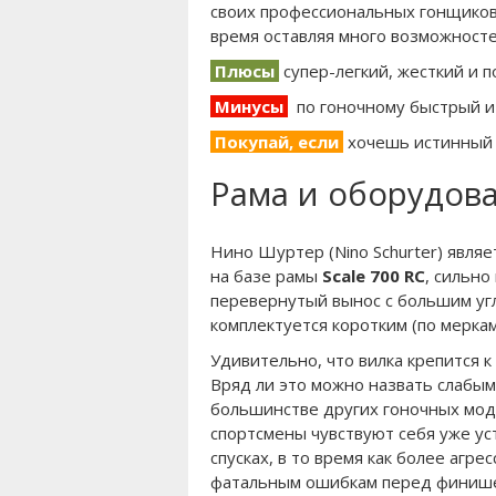
своих профессиональных гонщиков.
время оставляя много возможностей
Плюсы
супер-легкий, жесткий и п
Минусы
по гоночному быстрый и 
Покупай, если
хочешь истинный X
Рама и оборудов
Нино Шуртер (Nino Schurter) являе
на базе рамы
Scale 700 RC
, сильн
перевернутый вынос с большим угло
комплектуется коротким (по мерка
Удивительно, что вилка крепится 
Вряд ли это можно назвать слабым 
большинстве других гоночных моде
спортсмены чувствуют себя уже уст
спусках, в то время как более агр
фатальным ошибкам перед финиш