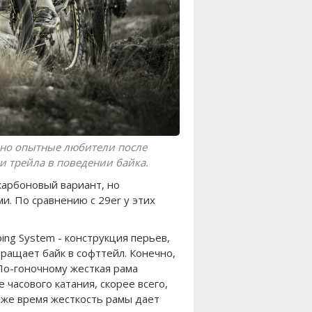
очно опытные любители после
ки трейла в поведении байка.
карбоновый вариант, но
и. По сравнению с 29er у этих
ing System - конструкция перьев,
ращает байк в софттейл. Конечно,
 По-гоночному жесткая рама
часового катания, скорее всего,
оже время жесткость рамы дает