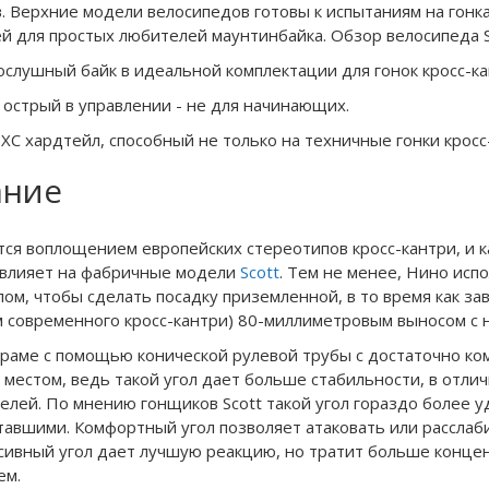
 Верхние модели велосипедов готовы к испытаниям на гонках
 для простых любителей маунтинбайка. Обзор велосипеда Sco
ослушный байк в идеальной комплектации для гонок кросс-ка
острый в управлении - не для начинающих.
C хардтейл, способный не только на техничные гонки кросс-
ание
тся воплощением европейских стереотипов кросс-кантри, и к
о влияет на фабричные модели
Scott
. Тем не менее, Нино ис
м, чтобы сделать посадку приземленной, в то время как заво
м современного кросс-кантри) 80-миллиметровым выносом с 
к раме с помощью конической рулевой трубы с достаточно к
местом, ведь такой угол дает больше стабильности, в отлич
лей. По мнению гонщиков Scott такой угол гораздо более уд
авшими. Комфортный угол позволяет атаковать или расслабит
ессивный угол дает лучшую реакцию, но тратит больше конце
ем.