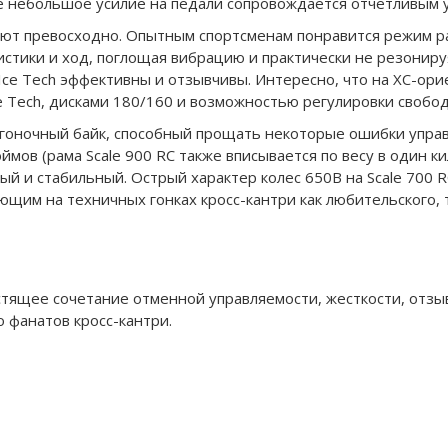
е небольшое усилие на педали сопровождается отчетливым 
ают превосходно. Опытным спортсменам понравится режим ра
истики и ход, поглощая вибрацию и практически не резонир
Ice Tech эффективны и отзывчивы. Интересно, что на XC-ор
e Tech, дисками 180/160 и возможностью регулировки свобод
гоночный байк, способный прощать некоторые ошибки упра
ймов (рама Scale 900 RC также вписывается по весу в один 
ый и стабильный. Острый характер колес 650B на Scale 700 R
щим на техничных гонках кросс-кантри как любительского, т
лестящее сочетание отменной управляемости, жесткости, отз
 фанатов кросс-кантри.