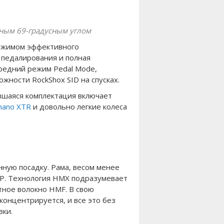
тным 69-градусным углом
ежимом эффективного
 педалирования и полная
редний режим Pedal Mode,
жности RockShox SID на спусках.
авшаяся комплектация включает
mano
XTR
и довольно легкие колеса
ную посадку. Рама, весом менее
MP. Технология HMX подразумевает
тное волокно HMF. В свою
концентрируется, и все это без
зки.