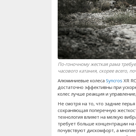
По-гоночному жесткая рама требу
часового катания, скорее всего, 
Алюминиевые колеса
Syncros
XR RC
достаточно эффективны при ускоре
колес лучше реакция и управление,
Не смотря на то, что задние перья
сохраняющая поперечную жесткост
технология влияет на мелкую вибра
требует больше концентрации на с
почувствуют дискомфорт, а многие