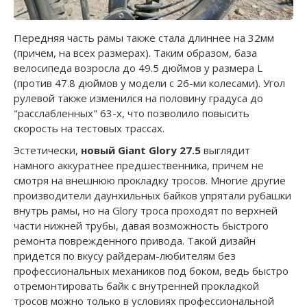
Передняя часть рамы также стала длиннее на 32мм
(причем, на всех размерах). Таким образом, база
велосипеда возросла до 49.5 дюймов у размера L
(против 47.8 дюймов у модели с 26-ми колесами). Угол
рулевой также изменился на половину градуса до
"расслабленных" 63-х, что позволило повысить
скорость на тестовых трассах.
Эстетически,
новый Giant Glory 27.5
выглядит
намного аккуратнее предшественника, причем не
смотря на внешнюю прокладку тросов. Многие другие
производители даунхильных байков упрятали рубашки
внутрь рамы, но на Glory троса проходят по верхней
части нижней трубы, давая возможность быстрого
ремонта поврежденного привода. Такой дизайн
придется по вкусу райдерам-любителям без
профессиональных механиков под боком, ведь быстро
отремонтировать байк с внутренней прокладкой
тросов можно только в условиях профессиональной