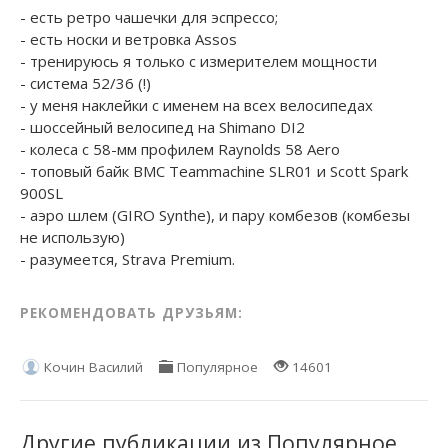
- есть ретро чашечки для эспрессо;
- есть носки и ветровка Assos
- тренируюсь я только с измерителем мощности
- система 52/36 (!)
- у меня наклейки с именем на всех велосипедах
- шоссейный велосипед на Shimano DI2
- колеса с 58-мм профилем Raynolds 58 Aero
- топовый байк BMC Teammachine SLR01 и Scott Spark
900SL
- аэро шлем (GIRO Synthe), и пару комбезов (комбезы
не использую)
- разумеется, Strava Premium.
РЕКОМЕНДОВАТЬ ДРУЗЬЯМ:
Кочин Василий
Популярное
14601
Другие публикации из Популярное