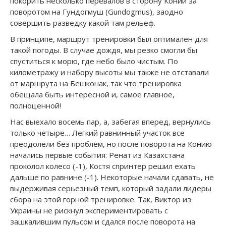
покорить несколько перевалов в сторону Конии за
поворотом на Гундогмуш (Gundogmus), заодно
совершить разведку какой там рельеф.
В принципе, маршрут тренировки был оптимален для
такой погоды. В случае дождя, мы резко смогли бы
спуститься к морю, где небо было чистым. По
километражу и набору высоты мы также не отставали
от маршрута на Бешконак, так что тренировка
обещала быть интересной и, самое главное,
полноценной!
Нас выехало восемь пар, а, забегая вперед, вернулись
только четыре… Легкий равнинный участок все
преодолели без проблем, но после поворота на Конию
начались первые события: Ренат из Казахстана
проколол колесо (-1), Костя спринтер решил ехать
дальше по равнине (-1). Некоторые начали сдавать, не
выдерживая серьезный темп, который задали лидеры
сбора на этой горной тренировке. Так, Виктор из
Украины не рискнул экспериментировать с
зашкалившим пульсом и сдался после поворота на