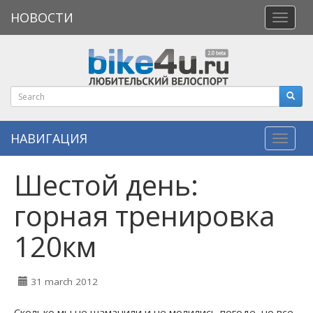
НОВОСТИ
Откры
меню
НАВИГАЦИЯ
Навиг
Шестой день:
горная тренировка
120км
31 march 2012
Сколько мы не шаманили и не молились погоде, но все