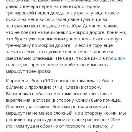
равно с вечера перед нашей второй горной
тренировкой пошел дождь, а с утра на улице стояли
лужи и на небе висели свинцовые тучи. Еще за
завтраком наш предводитель Юра Деманов заявил,
что не поедет на Бешконак по мокрой дороге. Конечно,
это будет уже чрезмерным упорством - ехать горную
тренировку по мокрой дороге - и если в гору еще
заехать легко, то спуски и серпантины становятся
смертельно опасными. Не беда, так же как и в
прошлом
сезоне
, мы просто решили мобильно изменить
маршрут тренировки.
К времени сбора (9:30) погода устаканилась: было
облачно и прохладно (+18). Слева (в сторону
Бешконака) в облаках местами висели свинцовые
вкрапления, а справа (в сторону Конии) было почище.
Опросив участников сбора мы решили изменить
маршрут на не менее сложный, но в сторону Конии. Мы
решили накрутить дополнительные равнинные 20км
(по 10км туда и обратно от поворота на Конию), и