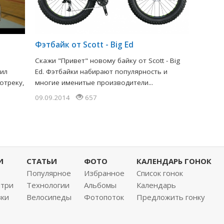
Фэтбайк от Scott - Big Ed
Скажи "Привет" новому байку от Scott - Big
вил
Ed. Фэтбайки набирают популярность и
отреку,
многие именитые производители...
.
09.09.2014
657
И
СТАТЬИ
ФОТО
КАЛЕНДАРЬ ГОНОК
Популярное
Избранное
Список гонок
нтри
Технологии
Альбомы
Календарь
вки
Велосипеды
Фотопоток
Предложить гонку