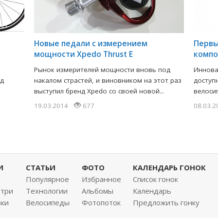
Новые педали с измерением
Первы
мощности Xpedo Thrust E
компо
Рынок измерителей мощности вновь под
Иннова
ед
накалом страстей, и виновником на этот раз
доступ
выступил бренд Xpedo со своей новой...
велоси
19.03.2014
677
08.03.
И
СТАТЬИ
ФОТО
КАЛЕНДАРЬ ГОНОК
Популярное
Избранное
Список гонок
нтри
Технологии
Альбомы
Календарь
вки
Велосипеды
Фотопоток
Предложить гонку