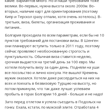
какие. Вариантов много. Но и наши требования тоже
велики. Во-первых, нужна высота около 2000м. Во-
вторых, наличие карт для ориентирования (поэтому
Кипр и Терскол сразу отпали, хотя очень хотелось). В-
третьих, виза, билеты, организация проживания и
питания...
Болгария проходила по всем параметрам, если бы не 10
пунктов требований для постановки визы. В Шенген
они планируют вступить только в 2011 году, поэтому
сейчас проявляют необоснованную строгость и
пунктуальность. Обычная виза ставится неделю,
срочная выдается на третий день за 100 евро. Мы
хотели получить визу за один день. Подняли на уши
все посольство и лично консула. Не вышло! Кремень
мужик оказался. Хотели даже рассердиться на них на
всех и поехать в безвизовую Турцию на высоту, но
потом прикинули, что так даже лучше: успеваем
пробыть в горах Болгарии 16 дней - больше и не надо!
Зато перед отлетом я успела съездить в Подольск на
гонку. Ехала, кстати, по мужской элите. Отработала 4