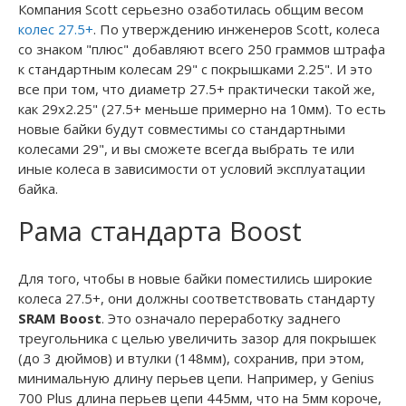
Компания Scott серьезно озаботилась общим весом
колес 27.5+
. По утверждению инженеров Scott, колеса
со знаком "плюс" добавляют всего 250 граммов штрафа
к стандартным колесам 29" с покрышками 2.25". И это
все при том, что диаметр 27.5+ практически такой же,
как 29x2.25" (27.5+ меньше примерно на 10мм). То есть
новые байки будут совместимы со стандартными
колесами 29", и вы сможете всегда выбрать те или
иные колеса в зависимости от условий эксплуатации
байка.
Рама стандарта Boost
Для того, чтобы в новые байки поместились широкие
колеса 27.5+, они должны соответствовать стандарту
SRAM Boost
. Это означало переработку заднего
треугольника с целью увеличить зазор для покрышек
(до 3 дюймов) и втулки (148мм), сохранив, при этом,
минимальную длину перьев цепи. Например, у Genius
700 Plus длина перьев цепи 445мм, что на 5мм короче,