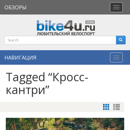
ОБЗОРЫ
Откры
меню
НАВИГАЦИЯ
Навиг
Tagged “Кросс-
кантри”