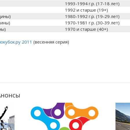
1993-1994 г.р. (17-18 лет)
1992 и старше (19+)
щины)
1980-1992 г.р. (19-29 лет)
щины)
1970-1981 г.р. (30-39 лет)
ны)
1970 и старше (40+)
окубок.ру 2011
(весенняя серия)
Анонсы