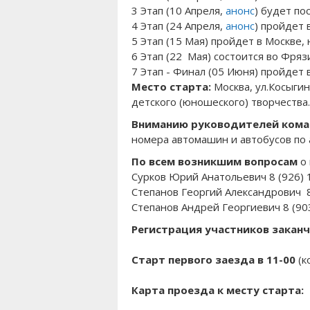
3 Этап (10 Апреля,
анонс
) будет п
4 Этап (24 Апреля,
анонс
) пройдет 
5 Этап (15 Мая) пройдет в Москве,
6 Этап (22 Мая) состоится во Фря
7 Этап - Финал (05 Июня) пройдет 
Место старта:
Москва, ул.Косыги
детского (юношеского) творчества
Вниманию руководителей коман
номера автомашин и автобусов по 
По всем возникшим вопросам
о 
Сурков Юрий Анатольевич 8 (926) 
Степанов Георгий Александрович 8
Степанов Андрей Георгиевич 8 (90
Регистрация участников заканч
Старт первого заезда в 11-00
(к
Карта проезда к месту старта: