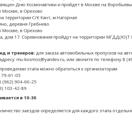
освящен Дню Космонавтики и пройдет в Москве на Воробьевы
в Москве, в Орехово
 на территории С/К Кант, м.Нагорная
зино, деревня Гребнево
в Москве, в Орехово
на, дом 17. Соревнования пройдут на территории МГДД(Ю)Т 
.
д и тренеров:
для заказа автомобильных пропусков на авт
адресу: mu-kosmos@yandex.ru, или звоните по телефону 8 (4
проведении этапа можно обратиться к организаторам:
179-61-05
 (962) 904-60-25
3) 103-42-89
ивается в 10-30
оличество заездов определяется для каждого этапа отдельн