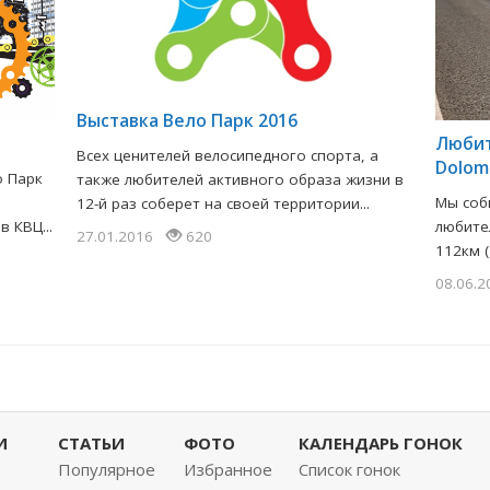
​Выставка Вело Парк 2016
Любит
Всех ценителей велосипедного спорта, а
Dolomi
о Парк
также любителей активного образа жизни в
Мы соб
12-й раз соберет на своей территории...
 КВЦ...
любите
27.01.2016
620
112км (
08.06.
И
СТАТЬИ
ФОТО
КАЛЕНДАРЬ ГОНОК
Популярное
Избранное
Список гонок