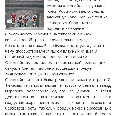
мужская олимпийская групповая
гонка. Российский велогонщик
Александр Колобнев был только
четвертым. Спортсмены
боролись за звание
Олимпийского Чемпиона на тяжелейшей 245-
километровой трассе. Стояла невыносимая,
безветренная жара. Было буквально трудно дышать,
чему способствовали слишком влажный климат и
нависший над местом проведения гонки смог.
Олимпийским чемпионом стал испанский велогонщик
Самуэль Санчес, тактично прошедший гонку и
лидировавший в финишном спринте.
Олимпийская гонка была реальным накалом страстей.
Тяжелый китайский климат и трасса отсеивали звезд
мирового велоспорта одного за другим, выявляя
действительно выносливых спортсменов. 32-х
градусная жара, невыносимая влажность, абсолютная
безветренность, тяжелый воздух из-за нерассеянных
выхлопных газов, и все это на протяжении более 6