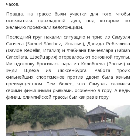
часов.
Правда, на трассе были участки для того, чтобы
освежиться: прохладный душ, под которым по
желанию проезжали велогонщики.
Последний круг накалил ситуацию и трио из Самуэля
Санчеса (Samuel Sánchez, Испания), Дэвида Ребеллина
(Davide Rebellin, Италия) и Фабиана Канчеллара (Fabian
Cancellara, Швейцария) оторвалось от основной группы.
Им вдогонку бросилась пара из Колобнева (Россия) и
Энди Щлеха из Люксенбурга. Работа троих
сильнейших спортсменов против двоих была явным
преимуществом. Тем более, что Самуэль славился
своими финишными рывками, особенно в гору. А ведь
финиш олимпийской трассы был как раз в гору!