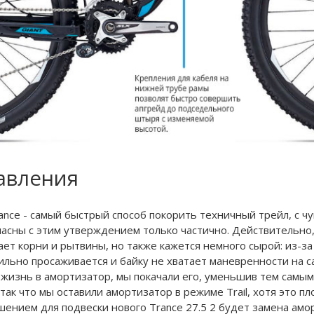
авления
ance - самый быстрый способ покорить техничный трейл, с ч
гласны с этим утверждением только частично. Действительно
ает корни и рытвины, но также кажется немного сырой: из-з
ильно просаживается и байку не хватает маневренности на с
жизнь в амортизатор, мы покачали его, уменьшив тем самым с
 так что мы оставили амортизатор в режиме Trail, хотя это п
шением для подвески нового Trance 27.5 2 будет замена ам