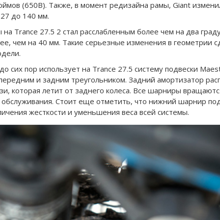
юймов (650B). Также, в момент редизайна рамы, Giant измен
27 до 140 мм.
 на Trance 27.5 2 стал расслабленным более чем на два град
ее, чем на 40 мм. Такие серьезные изменения в геометрии с
одели.
 до сих пор использует на Trance 27.5 систему подвески Maes
передним и задним треугольником. Задний амортизатор рас
язи, которая летит от заднего колеса. Все шарниры вращаю
 обслуживания. Стоит еще отметить, что нижний шарнир по
ичения жесткости и уменьшения веса всей системы.