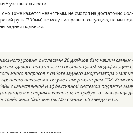
тия/чувствительности.
 - оно тоже кажется невнятным, не смотря на достаточно бо
окий руль (730мм) не могут исправить ситуацию, но мы по
ны задней подвески.
ачального уровня, с колесами 26 дюймов был нашим самы
да нам удалось покататься на прошлогодней модификации с
лось много вопросов к работе заднего амортизатора Giant Ma
 прошлого поколения, но уже с амортизатором FOX. Компани
айк с качественной и эффективной системой подвески Maes
тизатором и спорным кокпитом, потребует от владельца 
ь трейловый байк мечты. Мы ставим 3.5 звезды из 5.