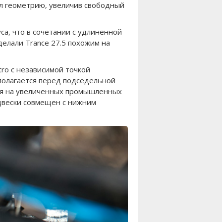
ил геометрию, увеличив свободный
уса, что в сочетании с удлиненной
делали Trance 27.5 похожим на
tro с независимой точкой
полагается перед подседельной
тся на увеличенных промышленных
двески совмещен с нижним