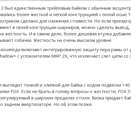
 2 был единственным трейловым байком с обычным эксцентри
вались более жесткой и легкой конструкцией с полой осью 1
ентриком сделано для снижения стоимости. Но если присмотр
имеет в своей конструкции шарниров, можно сделать вывод, 
а жесткость. И в самом деле, более дешевая втулка добавля
тывают собачки. Жесткость на очень высоком уровне.
лосипеда включают интегрированную защиту пера рамы от у
hadow+ с успокоителем MRP 2X, что исключает слет цепи со 
 выглядит тонкой и хлипкой для байка с ходом подвески 140 
лки FOX. Если не брать в голову вопросы о жесткости, FOX 
регулируемый в широких пределах отскок. Вилка придает ба
ь о заднем амортизаторе. Но об этом позже.