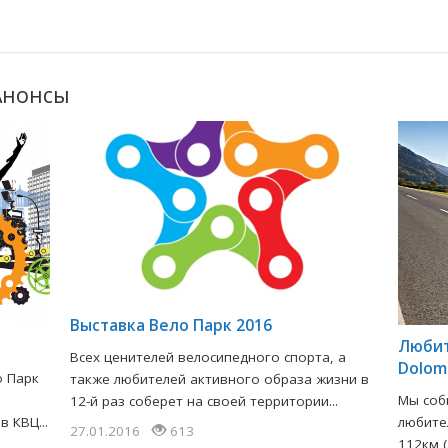
Анонсы
​Выставка Вело Парк 2016
Любит
Всех ценителей велосипедного спорта, а
Dolomi
о Парк
также любителей активного образа жизни в
Мы соб
12-й раз соберет на своей территории...
 КВЦ...
любите
27.01.2016
613
112км (