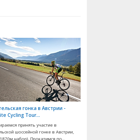
ельская гонка в Австрии -
te Cycling Tour...
ираемся принять участие в
льской шоссейной гонке в Австрии,
1870м набор). Прокатимся по...