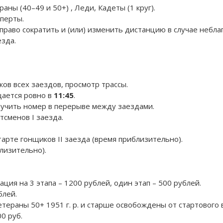
аны (40–49 и 50+) , Леди, Кадеты (1 круг).
сперты.
право сократить и (или) изменить дистанцию в случае небла
зда.
ков всех заездов, просмотр трассы.
щается ровно в
11:45
.
лучить номер в перерыве между заездами.
тсменов I заезда.
тарте гонщиков II заезда (время приблизительно).
близительно).
ия на 3 этапа – 1200 рублей, один этап – 500 рублей.
блей.
тераны 50+ 1951 г. р. и старше освобождены от стартового 
0 руб.