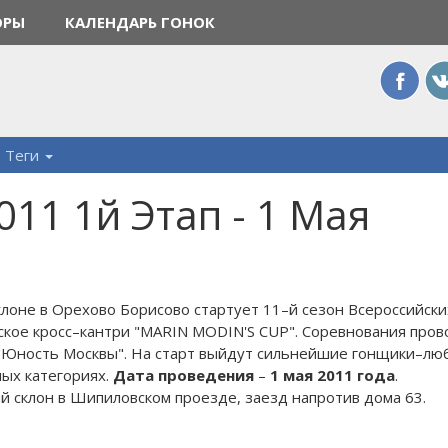
ОРЫ
КАЛЕНДАРЬ ГОНОК
Теги
011 1й Этап - 1 Мая
клоне в Орехово Борисово стартует 11–й сезон Всероссийск
ское кросс–кантри "MARIN MODIN'S CUP". Соревнования пров
ность Москвы". На старт выйдут сильнейшие гонщики–люб
ных категориях.
Дата проведения
–
1 мая 2011 года
.
 склон в Шипиловском проезде, заезд напротив дома 63.