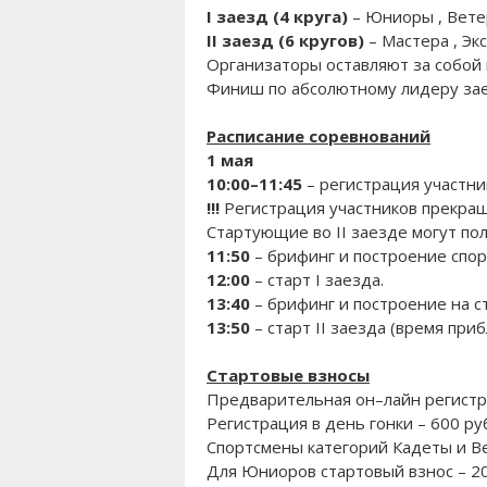
I заезд (4 круга)
– Юниоры , Ветер
II заезд (6 кругов)
– Мастера , Эк
Организаторы оставляют за собой 
Финиш по абсолютному лидеру зае
Расписание соревнований
1 мая
10:00–11:45
– регистрация участни
!!!
Регистрация участников прекра
Стартующие во II заезде могут по
11:50
– брифинг и построение спор
12:00
– старт I заезда.
13:40
– брифинг и построение на с
13:50
– старт II заезда (время при
Стартовые взносы
Предварительная он–лайн регистрац
Регистрация в день гонки – 600 ру
Спортсмены категорий Кадеты и Ве
Для Юниоров стартовый взнос – 20