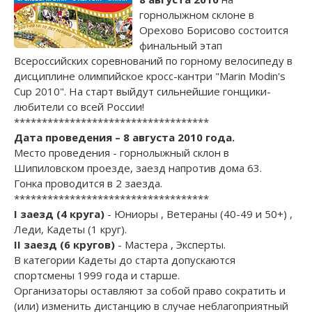
горнолыжном склоне в
Орехово Борисово состоится
финальный этап
Всероссийских соревнований по горному велосипеду в
дисциплине олимпийское кросс-кантри "Marin Modin's
Cup 2010". На старт выйдут сильнейшие гонщики-
любители со всей России!
***********************************
Дата проведения – 8 августа 2010 года.
Место проведения - горнолыжный склон в
Шипиловском проезде, заезд напротив дома 63.
Гонка проводится в 2 заезда.
***********************************
I заезд (4 круга)
- Юниоры , Ветераны (40-49 и 50+) ,
Леди, Кадеты (1 круг).
II заезд (6 кругов)
- Мастера , Эксперты.
В категории Кадеты до старта допускаются
спортсмены 1999 года и старше.
Организаторы оставляют за собой право сократить и
(или) изменить дистанцию в случае неблагоприятный