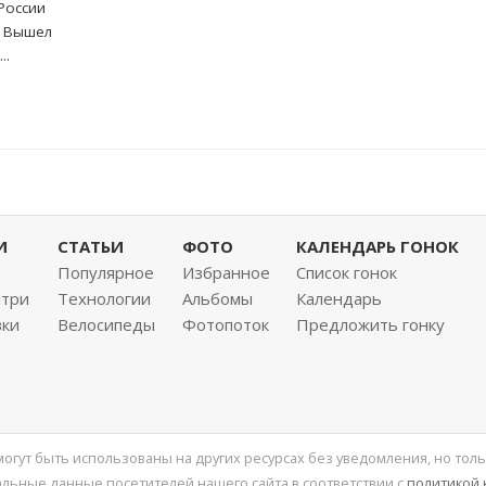
России
. Вышел
..
И
СТАТЬИ
ФОТО
КАЛЕНДАРЬ ГОНОК
Популярное
Избранное
Список гонок
нтри
Технологии
Альбомы
Календарь
вки
Велосипеды
Фотопоток
Предложить гонку
 могут быть использованы на других ресурсах без уведомления, но толь
льные данные посетителей нашего сайта в соответствии с
политикой