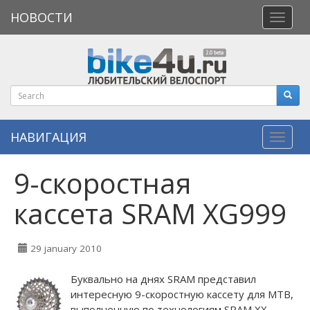
НОВОСТИ
Откры
меню
НАВИГАЦИЯ
Навиг
9-скоростная
кассета SRAM XG999
29 january 2010
Буквально на днях SRAM представил
интересную 9-скоростную кассету для MTB,
выполненную по технологиям SRAM XX.