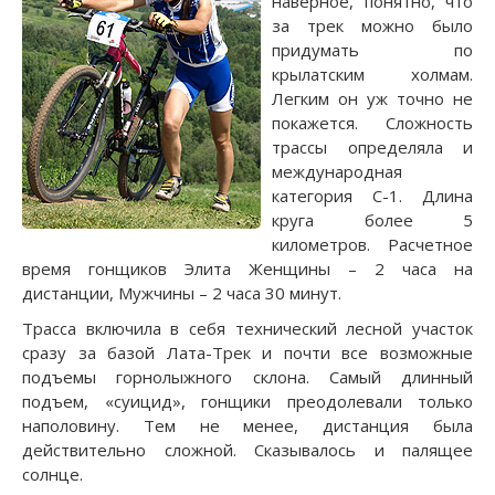
наверное, понятно, что
за трек можно было
придумать по
крылатским холмам.
Легким он уж точно не
покажется. Сложность
трассы определяла и
международная
категория C-1. Длина
круга более 5
километров. Расчетное
время гонщиков Элита Женщины – 2 часа на
дистанции, Мужчины – 2 часа 30 минут.
Трасса включила в себя технический лесной участок
сразу за базой Лата-Трек и почти все возможные
подъемы горнолыжного склона. Самый длинный
подъем, «суицид», гонщики преодолевали только
наполовину. Тем не менее, дистанция была
действительно сложной. Сказывалось и палящее
солнце.