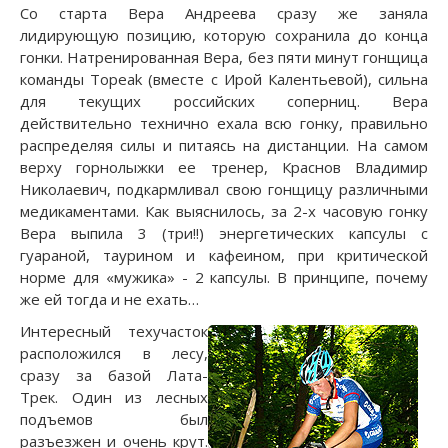
Со старта Вера Андреева сразу же заняла
лидирующую позицию, которую сохранила до конца
гонки. Натренированная Вера, без пяти минут гонщица
команды Topeak (вместе с Ирой Калентьевой), сильна
для текущих российских соперниц. Вера
действительно технично ехала всю гонку, правильно
распределяя силы и питаясь на дистанции. На самом
верху горнолыжки ее тренер, Краснов Владимир
Николаевич, подкармливал свою гонщицу различными
медикаментами. Как выяснилось, за 2-х часовую гонку
Вера выпила 3 (три!!) энергетических капсулы с
гуараной, таурином и кафеином, при критической
норме для «мужика» - 2 капсулы. В принципе, почему
же ей тогда и не ехать…
Интересный техучасток
расположился в лесу,
сразу за базой Лата-
Трек. Один из лесных
подъемов был
разъезжен и очень крут.