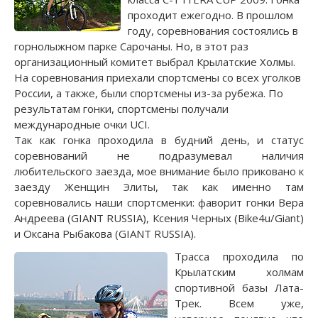
проходит ежегодно. В прошлом
году, соревнования состоялись в
горнолыжном парке Сарочаны. Но, в этот раз
организационный комитет выбрал Крылатские Холмы.
На соревнования приехали спортсмены со всех уголков
России, а также, были спортсмены из-за рубежа. По
результатам гонки, спортсмены получали
международные очки UCI.
Так как гонка проходила в будний день, и статус
соревнований не подразумевал наличия
любительского заезда, мое внимание было приковано к
заезду Женщин Элиты, так как именно там
соревновались наши спортсменки: фаворит гонки Вера
Андреева (GIANT RUSSIA), Ксения Черных (Bike4u/Giant)
и Оксана Рыбакова (GIANT RUSSIA).
Трасса проходила по
Крылатским холмам
спортивной базы Лата-
Трек. Всем уже,