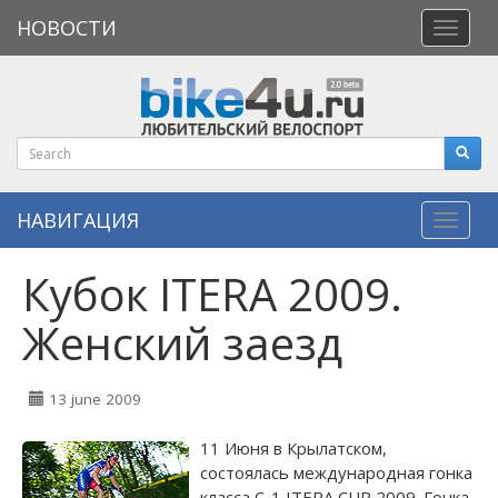
НОВОСТИ
Откры
меню
НАВИГАЦИЯ
Навиг
Кубок ITERA 2009.
Женский заезд
13 june 2009
11 Июня в Крылатском,
состоялась международная гонка
класса C-1 ITERA CUP 2009. Гонка