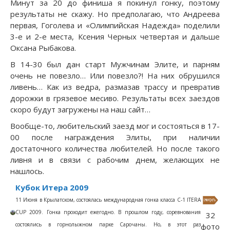
Минут за 20 до финиша я покинул гонку, поэтому
результаты не скажу. Но предполагаю, что Андреева
первая, Гоголева и «Олимпийская Надежда» поделили
3-е и 2-е места, Ксения Черных четвертая и дальше
Оксана Рыбакова.
В 14-30 был дан старт Мужчинам Элите, и парням
очень не повезло… Или повезло?! На них обрушился
ливень… Как из ведра, размазав трассу и превратив
дорожки в грязевое месиво. Результаты всех заездов
скоро будут загружены на наш сайт…
Вообще-то, любительский заезд мог и состояться в 17-
00 после награждения Элиты, при наличии
достаточного количества любителей. Но после такого
ливня и в связи с рабочим днем, желающих не
нашлось.
Кубок Итера 2009
11 Июня в Крылатском, состоялась международная гонка класса C-1 ITERA
CUP 2009. Гонка проходит ежегодно. В прошлом году, соревнования
32
состоялись в горнолыжном парке Сарочаны. Но, в этот раз
фото