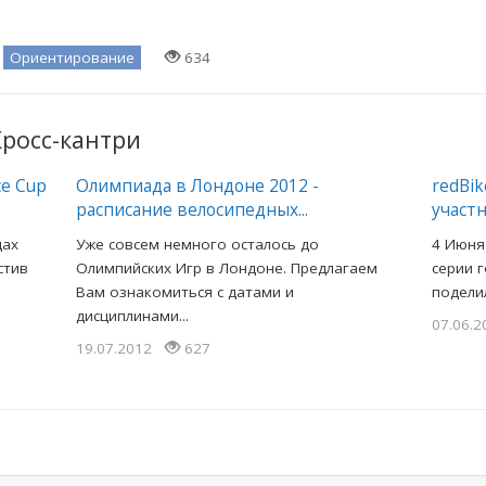
ы
Ориентирование
634
Кросс-кантри
e Cup
Олимпиада в Лондоне 2012 -
redBik
расписание велосипедных...
участ
дах
Уже совсем немного осталось до
4 Июня
стив
Олимпийских Игр в Лондоне. Предлагаем
серии г
Вам ознакомиться с датами и
поделил
дисциплинами...
07.06.
19.07.2012
627