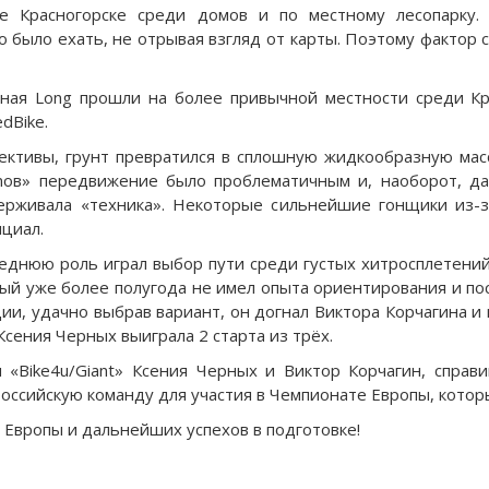
е Красногорске среди домов и по местному лесопарку.
о было ехать, не отрывая взгляд от карты. Поэтому фактор
ная Long прошли на более привычной местности среди Кр
dBike.
ктивы, грунт превратился в сплошную жидкообразную масс
ionoв» передвижение было проблематичным и, наоборот, 
ерживала «техника». Некоторые сильнейшие гонщики из-з
циал.
леднюю роль играл выбор пути среди густых хитросплетений
рый уже более полугода не имел опыта ориентирования и по
ии, удачно выбрав вариант, он догнал Виктора Корчагина и
 Ксения Черных выиграла 2 старта из трёх.
 «Bike4u/Giant» Ксения Черных и Виктор Корчагин, справ
оссийскую команду для участия в Чемпионате Европы, котор
Европы и дальнейших успехов в подготовке!