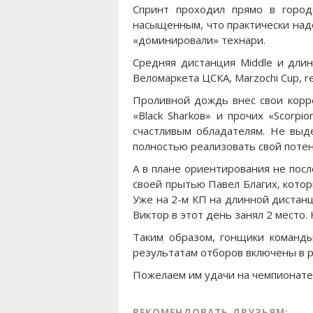
Спринт проходил прямо в город
насыщенным, что практически над
«доминировали» технари.
Средняя дистанция Middle и длин
Веломаркета ЦСКА, Marzochi Cup, re
Проливной дождь внес свои корре
«Black Sharkов» и прочих «Scorp
счастливым обладателям. Не выд
полностью реализовать свой потен
А в плане ориентирования не пос
своей прытью Павел Благих, кото
Уже на 2-м КП на длинной дистанц
Виктор в этот день занял 2 место.
Таким образом, гонщики команды
результатам отборов включены в р
Пожелаем им удачи на чемпионате 
РЕКОМЕНДОВАТЬ ДРУЗЬЯМ: