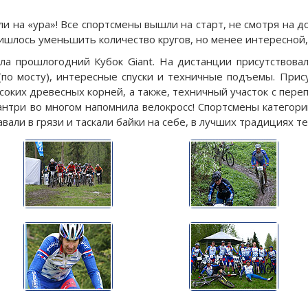
и на «ура»! Все спортсмены вышли на старт, не смотря на
ишлось уменьшить количество кругов, но менее интересной, 
ала прошлогодний Кубок Giant. На дистанции присутствова
 (по мосту), интересные спуски и техничные подъемы. При
соких древесных корней, а также, техничный участок с переп
антри во многом напомнила велокросс! Спортсмены категорий 
али в грязи и таскали байки на себе, в лучших традициях те