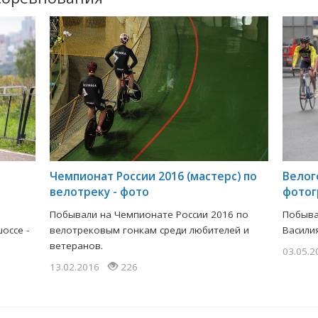
Чемпионат России 2016 (мастерс) по
Велог
велотреку - фото
фотог
Побывали на Чемпионате России 2016 по
Побыва
оссе -
велотрековым гонкам среди любителей и
Васили
ветеранов.
03.05.
13.02.2016
226