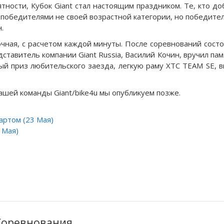
тности, Кубок Giant стал настоящим праздником. Те, кто д
 победителями не своей возрастной категории, но победител
.
чная, с расчетом каждой минуты. После соревнований сост
ставитель компании Giant Russia, Василий Кочин, вручил па
ый приз любительского заезда, легкую раму XTC TEAM SE, в
шей команды Giant/bike4u мы опубликуем позже.
артом (23 Мая)
 Мая)
Соревнования