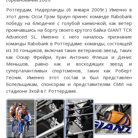
Роттердам, Нидерланды (6 января 2009г.) Именно в
этот день Осси Грэм Браун принес команде Rabobank
победу на блюдечке с голубой каемочкой, как ветер
промчавшись на борту своего крутого байка GIANT TCR
Advanced SL. Именно с него началось признание
команды Rabobank в Роттердаме: команды, состоящей
из 30 гонщиков, включая таких ветеранов-звезд, таких
как Оскар Фрейри, Хуан Антонио Флеша и Денис
Меньшов, равно как и восходящих звезд и
суперталантливых спортсменов, таких как Роберт
Гесник. Именно этот состав и был представлен
болельщикам, спонсорам и представителям СМИ на
стадионе Эхой в г. Роттердаме.