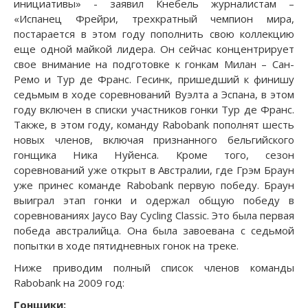
инициативы» - заявил Кнебель журналистам –
«Испанец Фрейри, трехкратный чемпион мира,
постарается в этом году пополнить свою коллекцию
еще одной майкой лидера. Он сейчас концентрирует
свое внимание на подготовке к гонкам Милан – Сан-
Ремо и Тур де Франс. Гесинк, пришедший к финишу
седьмым в ходе соревнований Вуэлта а Эспана, в этом
году включен в списки участников гонки Тур де Франс.
Также, в этом году, команду Rabobank пополнят шесть
новых членов, включая признанного бельгийского
гонщика Ника Нуйенса. Кроме того, сезон
соревнований уже открыт в Австралии, где Грэм Браун
уже принес команде Rabobank первую победу. Браун
выиграл этап гонки и одержал общую победу в
соревнованиях Jayco Bay Cycling Classic. Это была первая
победа австралийца. Она была завоевана с седьмой
попытки в ходе пятидневных гонок на треке.
Ниже приводим полный список членов команды
Rabobank на 2009 год:
Гонщики: