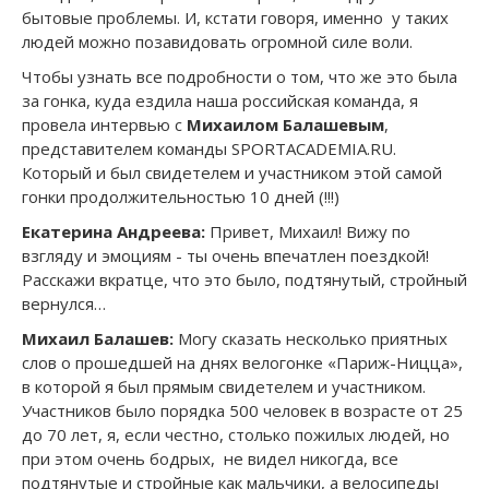
бытовые проблемы. И, кстати говоря, именно у таких
людей можно позавидовать огромной силе воли.
Чтобы узнать все подробности о том, что же это была
за гонка, куда ездила наша российская команда, я
провела интервью с
Михаилом Балашевым
,
представителем команды SPORTACADEMIA.RU.
Который и был свидетелем и участником этой самой
гонки продолжительностью 10 дней (!!!)
Екатерина Андреева:
Привет, Михаил! Вижу по
взгляду и эмоциям - ты очень впечатлен поездкой!
Расскажи вкратце, что это было, подтянутый, стройный
вернулся…
Михаил Балашев:
Могу сказать несколько приятных
слов о прошедшей на днях велогонке «Париж-Ницца»,
в которой я был прямым свидетелем и участником.
Участников было порядка 500 человек в возрасте от 25
до 70 лет, я, если честно, столько пожилых людей, но
при этом очень бодрых, не видел никогда, все
подтянутые и стройные как мальчики, а велосипеды