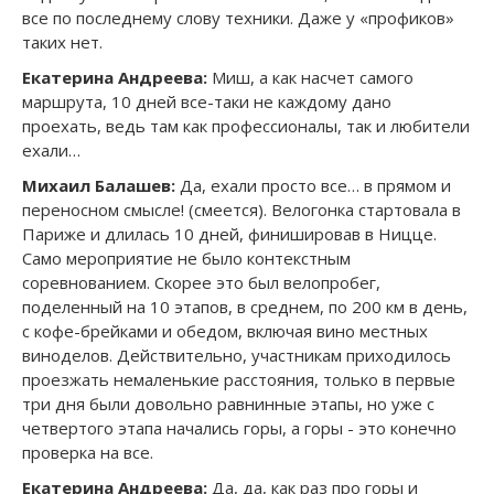
все по последнему слову техники. Даже у «профиков»
таких нет.
Екатерина Андреева:
Миш, а как насчет самого
маршрута, 10 дней все-таки не каждому дано
проехать, ведь там как профессионалы, так и любители
ехали…
Михаил Балашев:
Да, ехали просто все… в прямом и
переносном смысле! (смеется). Велогонка стартовала в
Париже и длилась 10 дней, финишировав в Ницце.
Само мероприятие не было контекстным
соревнованием. Скорее это был велопробег,
поделенный на 10 этапов, в среднем, по 200 км в день,
с кофе-брейками и обедом, включая вино местных
виноделов. Действительно, участникам приходилось
проезжать немаленькие расстояния, только в первые
три дня были довольно равнинные этапы, но уже с
четвертого этапа начались горы, а горы - это конечно
проверка на все.
Екатерина Андреева:
Да, да, как раз про горы и