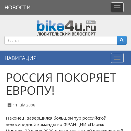
НОВОСТИ
Откры
меню
НАВИГАЦИЯ
Навиг
РОССИЯ ПОКОРЯЕТ
ЕВРОПУ!
11 july 2008
Наконец, завершился большой тур российской
велосипедной команды во ФРАНЦИИ «Париж –
Ницца». 22 июня 2008 г. стал для нашей велосипедной