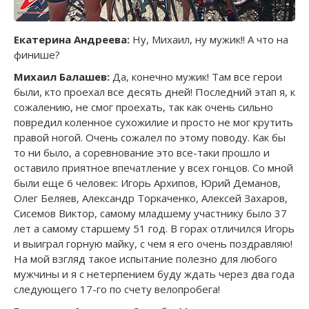
Екатерина Андреева:
Ну, Михаил, ну мужик!! А что на
финише?
Михаил Балашев:
Да, конечно мужик! Там все герои
были, кто проехал все десять дней! Последний этап я, к
сожалению, не смог проехать, так как очень сильно
повредил коленное сухожилие и просто не мог крутить
правой ногой. Очень сожалел по этому поводу. Как бы
то ни было, а соревнование это все-таки прошло и
оставило приятное впечатление у всех гонцов. Со мной
были еще 6 человек: Игорь Архипов, Юрий Деманов,
Олег Беляев, Александр Торкаченко, Алексей Захаров,
Сисемов Виктор, самому младшему участнику было 37
лет а самому старшему 51 год. В горах отличился Игорь
и выиграл горную майку, с чем я его очень поздравляю!
На мой взгляд такое испытание полезно для любого
мужчины и я с нетерпением буду ждать через два года
следующего 17-го по счету велопробега!