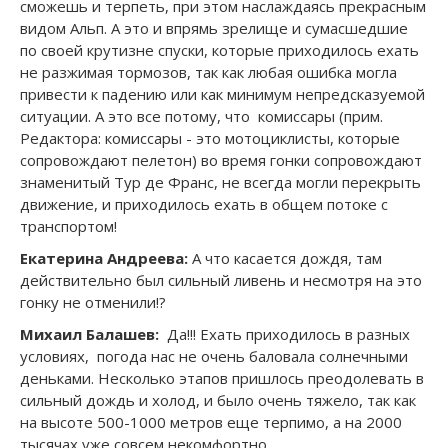
сможешь и терпеть, при этом наслаждаясь прекрасным
видом Альп. А это и впрямь зрелище и сумасшедшие
по своей крутизне спуски, которые приходилось ехать
не разжимая тормозов, так как любая ошибка могла
привести к падению или как минимум непредсказуемой
ситуации. А это все потому, что комиссары (прим.
Редактора: комиссары - это мотоциклисты, которые
сопровождают пелетон) во время гонки сопровождают
знаменитый Тур де Франс, не всегда могли перекрыть
движение, и приходилось ехать в общем потоке с
транспортом!
Екатерина Андреева:
А что касается дождя, там
действительно был сильный ливень и несмотря на это
гонку не отменили!?
Михаил Балашев:
Да!!! Ехать приходилось в разных
условиях, погода нас не очень баловала солнечными
деньками. Несколько этапов пришлось преодолевать в
сильный дождь и холод, и было очень тяжело, так как
на высоте 500-1000 метров еще терпимо, а на 2000
тысячах уже совсем некомфортно.