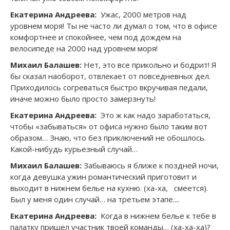
Екатерина Андреева:
Ужас, 2000 метров над
уровнем моря! Ты не часто ли думал о том, что в офисе
комфортнее и спокойнее, чем под дождем на
велосипеде на 2000 над уровнем моря!
Михаил Балашев:
Нет, это все прикольно и бодрит! Я
бы сказал наоборот, отвлекает от повседневных дел.
Приходилось согреваться быстро вкручивая педали,
иначе можно было просто замерзнуть!
Екатерина Андреева:
Это ж как надо заработаться,
чтобы «забываться» от офиса нужно было таким вот
образом… Знаю, что без приключений не обошлось.
Какой-нибудь курьезный случай…
Михаил Балашев:
Забываюсь я ближе к поздней ночи,
когда девушка ужин романтический приготовит и
выходит в нижнем белье на кухню. (ха-ха, смеется).
Был у меня один случай… на третьем этапе....
Екатерина Андреева:
Когда в нижнем белье к тебе в
палатку пришел участник твоей команды… (ха-ха-ха)?