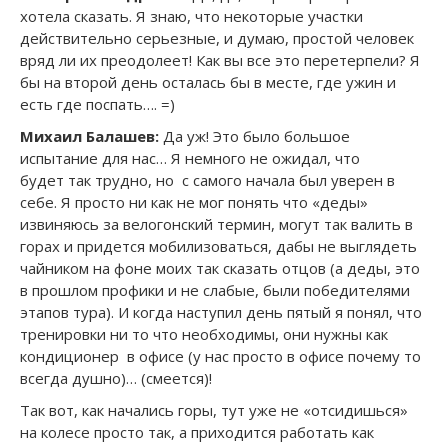
хотела сказать. Я знаю, что некоторые участки
действительно серьезные, и думаю, простой человек
вряд ли их преодолеет! Как вы все это перетерпели? Я
бы на второй день осталась бы в месте, где ужин и
есть где поспать…. =)
Михаил Балашев:
Да уж! Это было большое
испытание для нас… Я немного не ожидал, что
будет так трудно, но с самого начала был уверен в
себе. Я просто ни как не мог понять что «деды»
извиняюсь за велогонский термин, могут так валить в
горах и придется мобилизоваться, дабы не выглядеть
чайником на фоне моих так сказать отцов (а деды, это
в прошлом профики и не слабые, были победителями
этапов тура). И когда наступил день пятый я понял, что
тренировки ни то что необходимы, они нужны как
кондиционер в офисе (у нас просто в офисе почему то
всегда душно)… (смеется)!
Так вот, как начались горы, тут уже не «отсидишься»
на колесе просто так, а приходится работать как