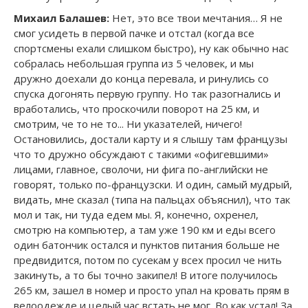
Михаил Балашев:
Нет, это все твои мечтания… Я не
смог усидеть в первой пачке и отстал (когда все
спортсмены ехали слишком быстро), ну как обычно нас
собралась небольшая группа из 5 человек, и мы
дружно доехали до конца перевала, и ринулись со
спуска догонять первую группу. Но так разогнались и
вработались, что проскочили поворот на 25 км, и
смотрим, че то не то... Ни указателей, ничего!
Остановились, достали карту и я слышу там французы
что то дружно обсуждают с такими «офигевшими»
лицами, главное, сволочи, ни фига по-английски не
говорят, только по-французски. И один, самый мудрый,
видать, мне сказал (типа на пальцах объяснил), что так
мол и так, ни туда едем мы. Я, конечно, охренел,
смотрю на компьютер, а там уже 190 км и еды всего
один батончик остался и пунктов питания больше не
предвидится, потом по сусекам у всех просил че нить
закинуть, а то бы точно закипел! В итоге получилось
265 км, зашел в номер и просто упал на кровать прям в
велоодежде и целый час встать не мог. Во как устал! За