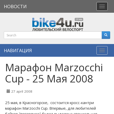
НОВОСТИ
Откры
меню
НАВИГАЦИЯ
Навиг
Марафон Marzocchi
Cup - 25 Мая 2008
27 april 2008
25 мая, в Красногорске, состоится кросс-кантри
марафон Marzocchi Cup. Впервые, для любителей
байков "погорячее" будет выделена специальная