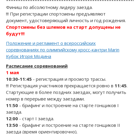
*****************************************************
Финиш по абсолютному лидеру заезда.
!!! При регистрации спортсмены предъявляют
документ, удостоверяющий личность и год рождения.
Спортсмены без шлемов на старт допущены не
будут!!!
Положение и регламент о всероссийских
соревнованиях по олимпийскому кросс-кантри Marin
Кубок Игоря Модина
Расписание соревнований
1 мая
10:30-11:45
- регистрация и просмотр трассы.
!!! Регистрация участников прекращается ровно в
11:45
.
Стартующие в более поздних заездах, могут получить
номер в перерыве между заездами.
11:50
- брифинг и построение на старте гонщиков I
заезда.
12:00
- старт I заезда.
13:50
- брифинг и построение на старте гонщиков II
заезда (время ориентировочно).