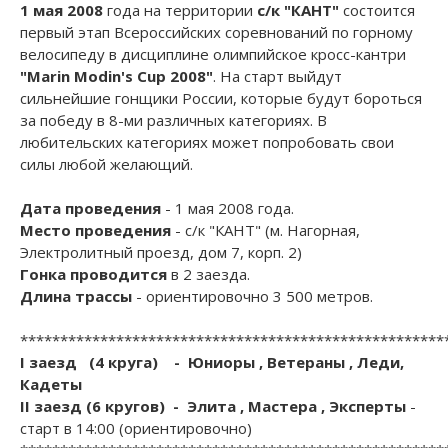
1 мая 2008
года на территории
c/к "КАНТ"
состоится
первый этап Всероссийских соревнований по горному
велосипеду в дисциплине олимпийское кросс-кантри
"Marin Modin's Cup 2008"
. На старт выйдут
сильнейшие гонщики России, которые будут бороться
за победу в 8-ми различных категориях. В
любительских категориях может попробовать свои
силы любой желающий.
Дата проведения
- 1 мая 2008 года.
Место проведения
- с/к "КАНТ" (м. Нагорная,
Электролитный проезд, дом 7, корп. 2)
Гонка проводится
в 2 заезда.
Длина трассы
- ориентировочно 3 500 метров.
*****************************************************
I заезд (4 круга) - Юниоры , Ветераны , Леди,
Кадеты
II заезд (6 кругов) - Элита , Мастера , Эксперты
-
старт в 14:00 (ориентировочно)