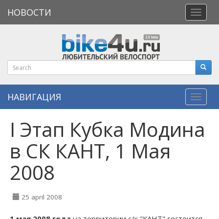
НОВОСТИ
Откры
меню
НАВИГАЦИЯ
Навиг
I Этап Кубка Модина
в СК КАНТ, 1 Мая
2008
25 april 2008
1 мая 2008 года
на территории c/к "КАНТ" состоится