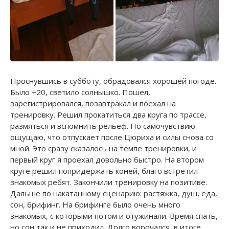
Проснувшись в субботу, обрадовался хорошей погоде.
Было +20, светило солнышко. Пошел,
зарегистрировался, позавтракал и поехал на
тренировку. Решил прокатиться два круга по трассе,
размяться и вспомнить рельеф. По самочувствию
ощущаю, что отпускает после Цюриха и силы снова со
мной. Это сразу сказалось на темпе тренировки, и
первый круг я проехал довольно быстро. На втором
круге решил попридержать коней, благо встретил
знакомых ребят. Закончили тренировку на позитиве.
Дальше по накатанному сценарию: растяжка, душ, еда,
сон, брифинг. На брифинге было очень много
знакомых, с которыми потом и отужинали. Время спать,
но сон так и не приходил. Долго ворочался, в итоге