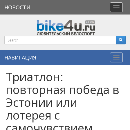
НОВОСТИ
Откры
меню
НАВИГАЦИЯ
Навиг
Триатлон:
повторная победа в
Эстонии или
лотерея с
самочувствием