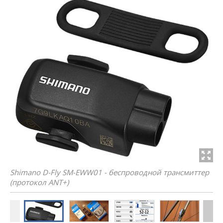
Shimano D-Fly SM-EWW01 - беспроводной трансмиттер
(протокол ANT+)