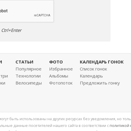
Ctrl+Enter
И
СТАТЬИ
ФОТО
КАЛЕНДАРЬ ГОНОК
Популярное
Избранное
Список гонок
нтри
Технологии
Альбомы
Календарь
вки
Велосипеды
Фотопоток
Предложить гонку
 могут быть использованы на других ресурсах без уведомления, но толь
льные данные посетителей нашего сайта в соответствии с
политикой