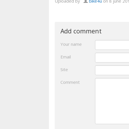
Uploaded by
bike4u
on 8 june 20
Add comment
Your name
Email
Site
Comment