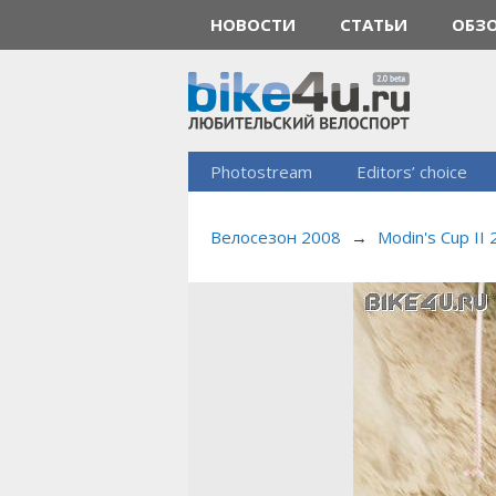
НОВОСТИ
СТАТЬИ
ОБЗ
Photostream
Editors’ choice
Велосезон 2008
→
Modin's Cup II