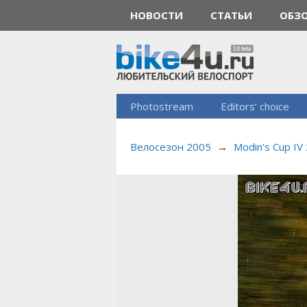
НОВОСТИ
СТАТЬИ
ОБЗ
Photostream
Editors’ choice
Велосезон 2005
→
Modin's Cup IV