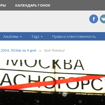
ОРЫ
КАЛЕНДАРЬ ГОНОК
Альбомы
Tags
Права и ответственность
2004, 933км за 4 дня
→
Ура! Финиш!