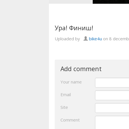
Ура! Финиш!
Uploaded by
bike4u
on 8 decemb
Add comment
Your name
Email
Site
Comment