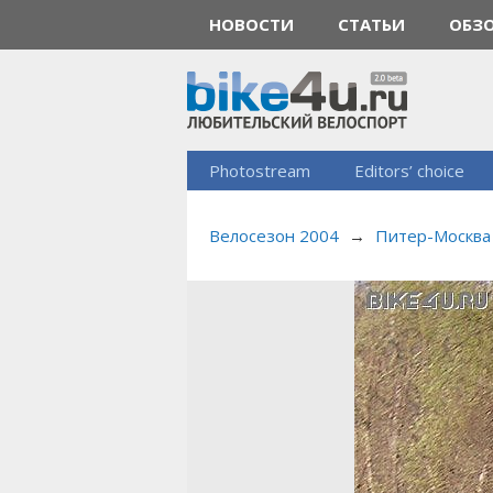
НОВОСТИ
СТАТЬИ
ОБЗ
Photostream
Editors’ choice
Велосезон 2004
→
Питер-Москва 