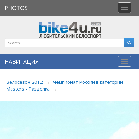
PHOTOS
Откры
меню
НАВИГАЦИЯ
Навиг
Велосезон 2012
→
Чемпионат России в категории
Masters - Разделка
→