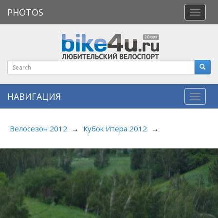
PHOTOS
Откры
меню
НАВИГАЦИЯ
Навиг
Велосезон 2012
→
Кубок Итера 2012
→