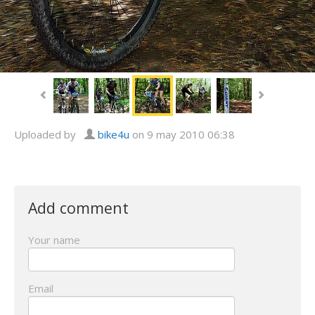
Uploaded by
bike4u
on 9 may 2010 06:38
Add comment
Your name
Email