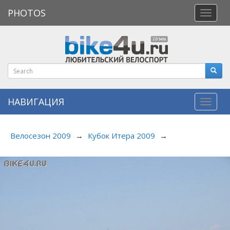
PHOTOS
Откры
меню
НАВИГАЦИЯ
Навиг
Велосезон 2009
→
Кубок Итера 2009
→