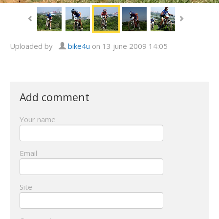
Uploaded by
bike4u
on 13 june 2009 14:05
Add comment
Your name
Email
Site