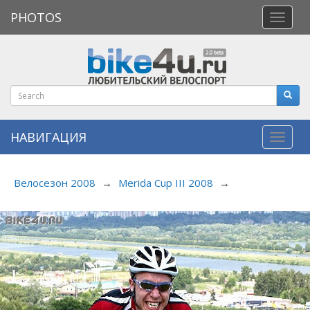
PHOTOS
Откры
меню
НАВИГАЦИЯ
Навиг
Велосезон 2008
→
Merida Cup III 2008
→