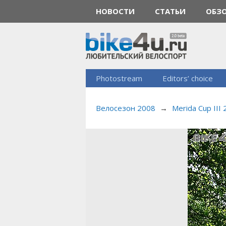
НОВОСТИ
СТАТЬИ
ОБЗ
Photostream
Editors’ choice
Велосезон 2008
→
Merida Cup III