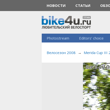
НОВОСТИ
СТАТЬИ
ОБЗ
Photostream
Editors’ choice
Велосезон 2008
→
Merida Cup III