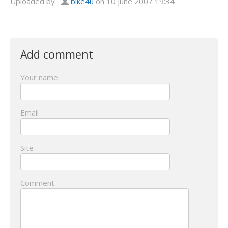
Uploaded by
bike4u
on 10 june 2007 19:34
Add comment
Your name
Email
Site
Comment