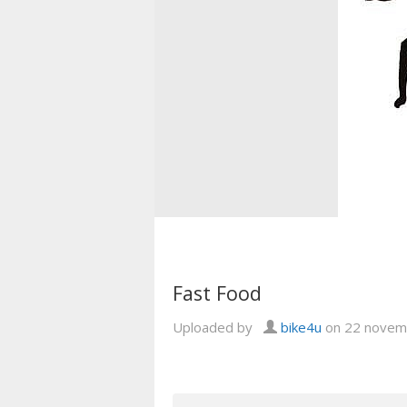
Fast Food
Uploaded by
bike4u
on 22 novem