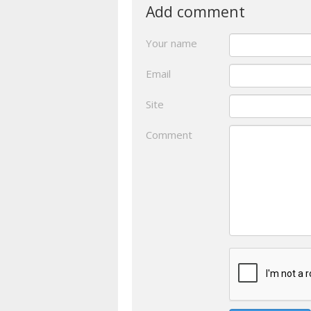
Add comment
Your name
Email
Site
Comment