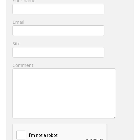
Your name
Email
Site
Comment