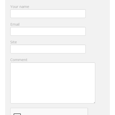
Your name
Email
Site
Comment