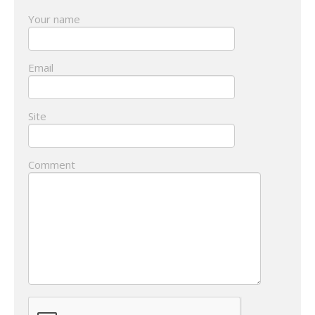
Your name
Email
Site
Comment