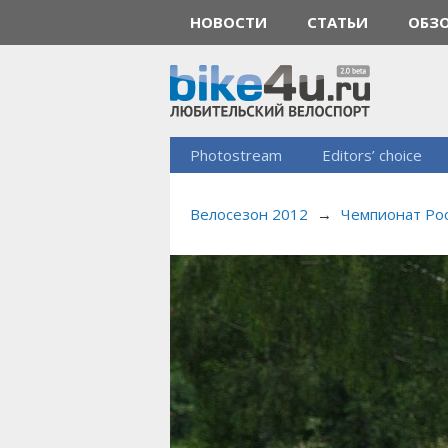
НОВОСТИ
СТАТЬИ
ОБЗ
Photostream
Editors’ choice
Велосезон 2012
→
Чемпионат Рос